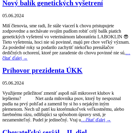
Nový balík genetických vyšetrení
05.06.2024
Milí členovia, sme radi, že stále viacerí k chovu pristupujete
zodpovedne a nechávate svojím pudlom robiť celý balík piatich
genetických vyšetrení vo veterinárnom laboratóriu LABOKLIN 😎
Tieto vyšetrenia, hoci nie sú povinné, majú pre chov veľký význam.
Za posledné roky sa podarilo zachytiť niekoľko prenášačov
dedičných ochorení, ktoré pre zaradenie do chovu povinné nie sú,
…
čítať ďalej →
Príhovor prezidenta ÚKK
05.06.2024
Využijeme príležitosť zmeniť aspoň náš mikrosvet klubov k
lepšiemu? Niet azda milovníka psov, ktorý by nespoznal
pudla na prvý pohľad a zamenil by si ho s nejakým iným
plemenom. Nech už patrí ku ktorémukoľvek veľkostnému, alebo
farebnému rázu, odlišujúci sa spôsobom úpravy srsti, je
nezameniteľný. Pudel je jedinečný. Vraj u
…čítať ďalej →
Chovateľský seriál – II. diel