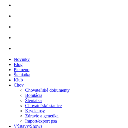
Novinky
Blog
Plemeno
Šteniatka
Klub
Chov
Chovateľské dokumenty
Bonitácia
Šteniatka
Chovateľské stanice
Krycie psy
Zdravie a genetika
Import/export psa
Výstavy/Shows