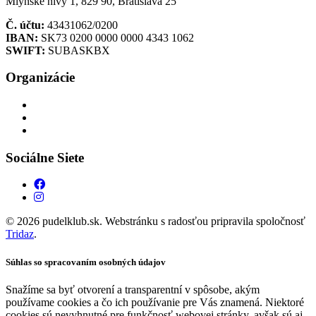
Mlynské nivy 1, 829 90, Bratislava 25
Č. účtu:
43431062/0200
IBAN:
SK73 0200 0000 0000 4343 1062
SWIFT:
SUBASKBX
Organizácie
Sociálne Siete
© 2026 pudelklub.sk. Webstránku s radosťou pripravila spoločnosť
Tridaz
.
Súhlas so spracovaním osobných údajov
Snažíme sa byť otvorení a transparentní v spôsobe, akým
používame cookies a čo ich používanie pre Vás znamená. Niektoré
cookies sú nevyhnutné pre funkčnosť webovej stránky, avšak sú aj