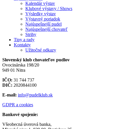
Kalendár výstav
Klubové výstavy / Shows
Výsledky výstav
Výstavný poriadok
Najúspešnejší pudel
Najúspešnejší chovateľ
Strihy
Tipy a rady
Kontakty
Užitočné odkazy
Slovenský klub chovateľov pudlov
Ovocinárska 198/20
949 01 Nitra
IČO:
31 744 737
DIČ:
2020844100
E-mail:
info@pudelklub.sk
GDPR a cookies
Bankové spojenie:
Všeobecná úverová banka,