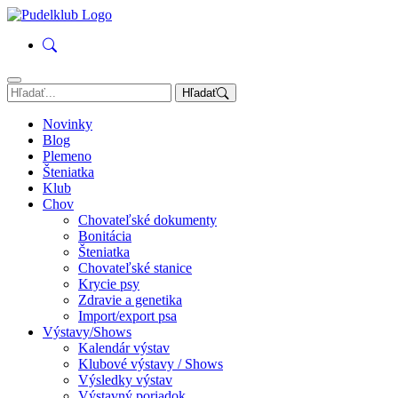
Hľadať
Novinky
Blog
Plemeno
Šteniatka
Klub
Chov
Chovateľské dokumenty
Bonitácia
Šteniatka
Chovateľské stanice
Krycie psy
Zdravie a genetika
Import/export psa
Výstavy/Shows
Kalendár výstav
Klubové výstavy / Shows
Výsledky výstav
Výstavný poriadok