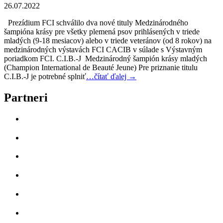
26.07.2022
Prezídium FCI schválilo dva nové tituly Medzinárodného
šampióna krásy pre všetky plemená psov prihlásených v triede
mladých (9-18 mesiacov) alebo v triede veteránov (od 8 rokov) na
medzinárodných výstavách FCI CACIB v súlade s Výstavným
poriadkom FCI. C.I.B.-J Medzinárodný šampión krásy mladých
(Champion International de Beauté Jeune) Pre priznanie titulu
C.I.B.-J je potrebné splniť
…čítať ďalej →
Partneri