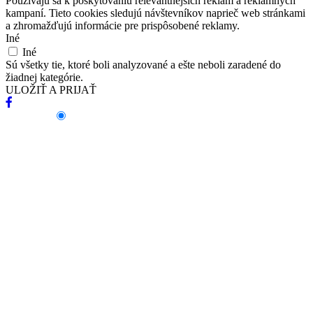
Používajú sa k poskytovaniu relevantnejších reklám a reklamných
kampaní. Tieto cookies sledujú návštevníkov naprieč web stránkami
a zhromažďujú informácie pre prispôsobené reklamy.
Iné
Iné
Sú všetky tie, ktoré boli analyzované a ešte neboli zaradené do
žiadnej kategórie.
ULOŽIŤ A PRIJAŤ