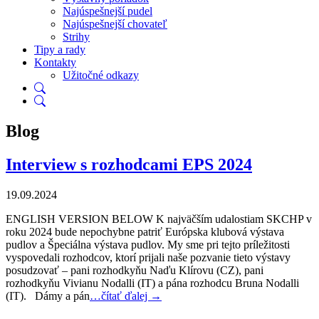
Najúspešnejší pudel
Najúspešnejší chovateľ
Strihy
Tipy a rady
Kontakty
Užitočné odkazy
Blog
Interview s rozhodcami EPS 2024
19.09.2024
ENGLISH VERSION BELOW K najväčším udalostiam SKCHP v
roku 2024 bude nepochybne patriť Európska klubová výstava
pudlov a Špeciálna výstava pudlov. My sme pri tejto príležitosti
vyspovedali rozhodcov, ktorí prijali naše pozvanie tieto výstavy
posudzovať – pani rozhodkyňu Naďu Klírovu (CZ), pani
rozhodkyňu Vivianu Nodalli (IT) a pána rozhodcu Bruna Nodalli
(IT). Dámy a pán
…čítať ďalej →