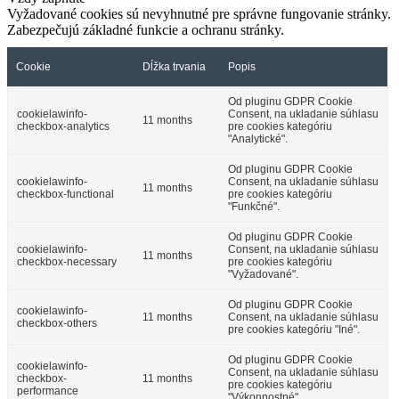
Vyžadované cookies sú nevyhnutné pre správne fungovanie stránky.
Zabezpečujú základné funkcie a ochranu stránky.
Cookie
Dĺžka trvania
Popis
Od pluginu GDPR Cookie
cookielawinfo-
Consent, na ukladanie súhlasu
11 months
checkbox-analytics
pre cookies kategóriu
"Analytické".
Od pluginu GDPR Cookie
cookielawinfo-
Consent, na ukladanie súhlasu
11 months
checkbox-functional
pre cookies kategóriu
"Funkčné".
Od pluginu GDPR Cookie
cookielawinfo-
Consent, na ukladanie súhlasu
11 months
checkbox-necessary
pre cookies kategóriu
"Vyžadované".
Od pluginu GDPR Cookie
cookielawinfo-
11 months
Consent, na ukladanie súhlasu
checkbox-others
pre cookies kategóriu "Iné".
Od pluginu GDPR Cookie
cookielawinfo-
Consent, na ukladanie súhlasu
checkbox-
11 months
pre cookies kategóriu
performance
"Výkonnostné".