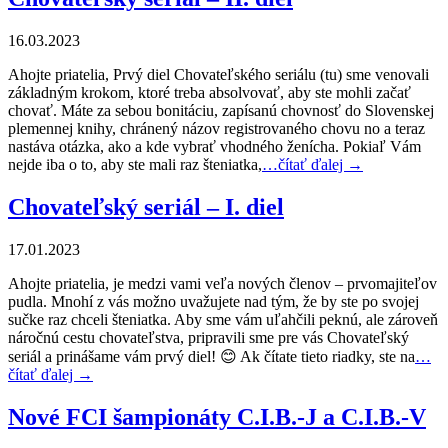
16.03.2023
Ahojte priatelia, Prvý diel Chovateľského seriálu (tu) sme venovali
základným krokom, ktoré treba absolvovať, aby ste mohli začať
chovať. Máte za sebou bonitáciu, zapísanú chovnosť do Slovenskej
plemennej knihy, chránený názov registrovaného chovu no a teraz
nastáva otázka, ako a kde vybrať vhodného ženícha. Pokiaľ Vám
nejde iba o to, aby ste mali raz šteniatka,
…čítať ďalej →
Chovateľský seriál – I. diel
17.01.2023
Ahojte priatelia, je medzi vami veľa nových členov – prvomajiteľov
pudla. Mnohí z vás možno uvažujete nad tým, že by ste po svojej
sučke raz chceli šteniatka. Aby sme vám uľahčili peknú, ale zároveň
náročnú cestu chovateľstva, pripravili sme pre vás Chovateľský
seriál a prinášame vám prvý diel! 😊 Ak čítate tieto riadky, ste na
…
čítať ďalej →
Nové FCI šampionáty C.I.B.-J a C.I.B.-V