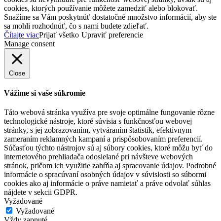
cookies, ktorých používanie môžete zamedziť alebo blokovať.
Snažíme sa Vám poskytnúť dostatočné množstvo informácií, aby ste
sa mohli rozhodnúť, čo s nami budete zdieľať.
Čítajte viac
Prijať všetko
Upraviť preferencie
Manage consent
Close
Vážime si vaše súkromie
Táto webová stránka využíva pre svoje optimálne fungovanie rôzne
technologické nástroje, ktoré súvisia s funkčnosťou webovej
stránky, s jej zobrazovaním, vytváraním štatistík, efektívnym
zameraním reklamných kampaní a prispôsobovaním preferencií.
Súčasťou týchto nástrojov sú aj súbory cookies, ktoré môžu byť do
internetového prehliadača odosielané pri návšteve webových
stránok, pričom ich využitie zahŕňa aj spracovanie údajov. Podrobné
informácie o spracúvaní osobných údajov v súvislosti so súbormi
cookies ako aj informácie o práve namietať a práve odvolať súhlas
nájdete v sekcii GDPR.
Vyžadované
Vyžadované
Vždy zapnuté