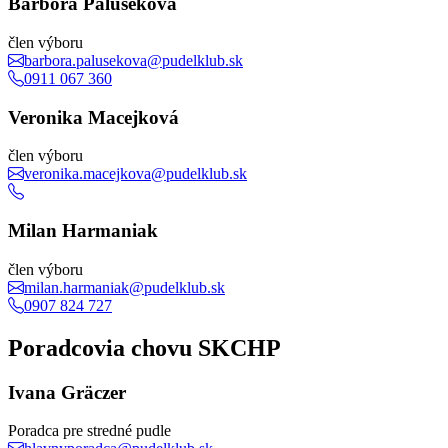
Barbora Palušeková
člen výboru
barbora.palusekova@pudelklub.sk
0911 067 360
Veronika Macejková
člen výboru
veronika.macejkova@pudelklub.sk
Milan Harmaniak
člen výboru
milan.harmaniak@pudelklub.sk
0907 824 727
Poradcovia chovu SKCHP
Ivana Gräczer
Poradca pre stredné pudle