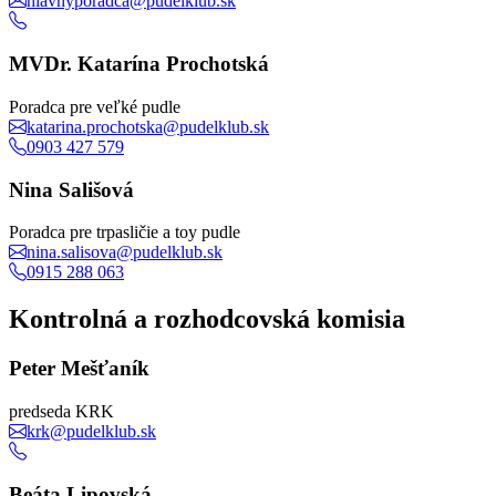
hlavnyporadca@pudelklub.sk
MVDr. Katarína Prochotská
Poradca pre veľké pudle
katarina.prochotska@pudelklub.sk
0903 427 579
Nina Sališová
Poradca pre trpasličie a toy pudle
nina.salisova@pudelklub.sk
0915 288 063
Kontrolná a rozhodcovská komisia
Peter Mešťaník
predseda KRK
krk@pudelklub.sk
Beáta Lipovská