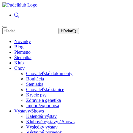
Hľadať
Novinky
Blog
Plemeno
Šteniatka
Klub
Chov
Chovateľské dokumenty
Bonitácia
Šteniatka
Chovateľské stanice
Krycie psy
Zdravie a genetika
Import/export psa
Výstavy/Shows
Kalendár výstav
Klubové výstavy / Shows
Výsledky výstav
Výstavný poriadok