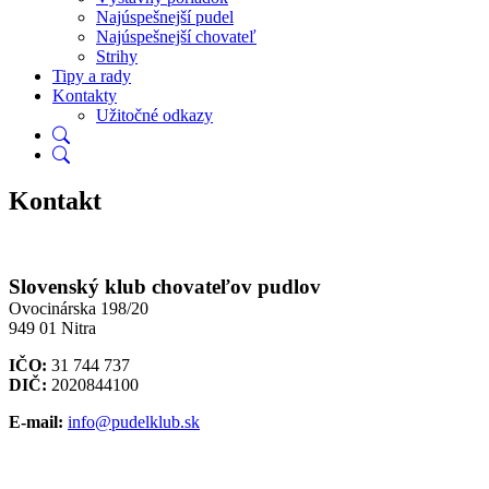
Najúspešnejší pudel
Najúspešnejší chovateľ
Strihy
Tipy a rady
Kontakty
Užitočné odkazy
Kontakt
Slovenský klub chovateľov pudlov
Ovocinárska 198/20
949 01 Nitra
IČO:
31 744 737
DIČ:
2020844100
E-mail:
info@pudelklub.sk