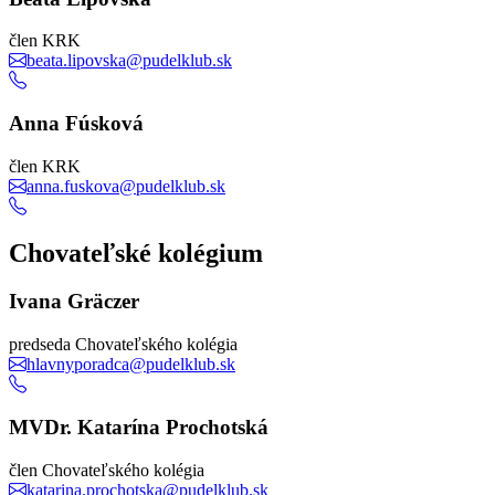
člen KRK
beata.lipovska@pudelklub.sk
Anna Fúsková
člen KRK
anna.fuskova@pudelklub.sk
Chovateľské kolégium
Ivana Gräczer
predseda Chovateľského kolégia
hlavnyporadca@pudelklub.sk
MVDr. Katarína Prochotská
člen Chovateľského kolégia
katarina.prochotska@pudelklub.sk