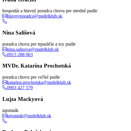
hospodár a hlavný poradca chovu pre stredné pudle
hlavnyporadca@pudelklub.sk
Nina Sališová
poradca chovu pre trpasličie a toy pudle
nina.salisova@pudelklub.sk
0915 288 063
MVDr. Katarína Prochotská
poradca chovu pre veľké pudle
katarina.prochotska@pudelklub.sk
0903 427 579
Lujza Mackyová
tajomník
tajomnik@pudelklub.sk