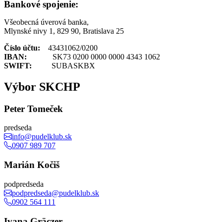
Bankové spojenie:
Všeobecná úverová banka,
Mlynské nivy 1, 829 90, Bratislava 25
Číslo účtu:
43431062/0200
IBAN:
SK73 0200 0000 0000 4343 1062
SWIFT:
SUBASKBX
Výbor SKCHP
Peter Tomeček
predseda
info@pudelklub.sk
0907 989 707
Marián Kočiš
podpredseda
podpredseda@pudelklub.sk
0902 564 111
Ivana Gräczer