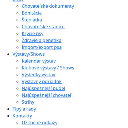
Chovateľské dokumenty
Bonitácia
Šteniatka
Chovateľské stanice
Krycie psy
Zdravie a genetika
Import/export psa
Výstavy/Shows
Kalendár výstav
Klubové výstavy / Shows
Výsledky výstav
Výstavný poriadok
Najúspešnejší pudel
Najúspešnejší chovateľ
Strihy
Tipy a rady
Kontakty
Užitočné odkazy