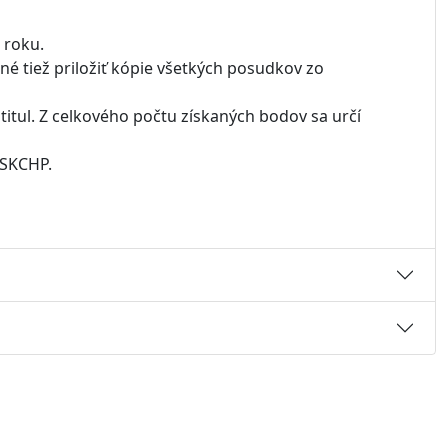
 roku.
bné tiež priložiť kópie všetkých posudkov zo
itul. Z celkového počtu získaných bodov sa určí
 SKCHP.