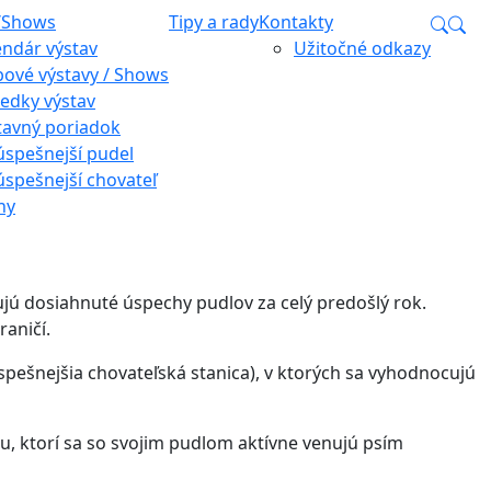
/Shows
Tipy a rady
Kontakty
endár výstav
Užitočné odkazy
bové výstavy / Shows
ledky výstav
tavný poriadok
úspešnejší pudel
úspešnejší chovateľ
hy
ujú dosiahnuté úspechy pudlov za celý predošlý rok.
raničí.
ešnejšia chovateľská stanica), v ktorých sa vyhodnocujú
ubu, ktorí sa so svojim pudlom aktívne venujú psím