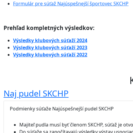
Formulár pre súťaž Najúspešnejší športovec SKCHP
Prehľad kompletných výsledkov:
Výsledky klubových súťaží 2024
Výsledky klubových súťaží 2023
Výsledky klubových súťaží 2022
Naj pudel SKCHP
Podmienky súťaže Najúspešnejší pudel SKCHP
Majiteľ pudla musí byť členom SKCHP, súťaž je otvo
Do súťaže sa započítavajú výsledky výstav usporia