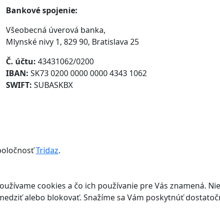
Bankové spojenie:
Všeobecná úverová banka,
Mlynské nivy 1, 829 90, Bratislava 25
Č. účtu:
43431062/0200
IBAN:
SK73 0200 0000 0000 4343 1062
SWIFT:
SUBASKBX
spoločnosť
Tridaz
.
používame cookies a čo ich používanie pre Vás znamená. N
amedziť alebo blokovať. Snažíme sa Vám poskytnúť dostatoč