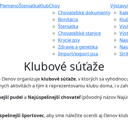
Plemeno
Šteniatka
Klub
Chov
Výstavy
Chovateľské dokumenty
Kal
Bonitácia
Klu
Šteniatka
Výs
Chovateľské stanice
Výs
Krycie psy
Naj
Zdravie a genetika
Naj
Import/export psa
Stri
Klubové súťaže
h členov organizuje
klubové súťaže
, v ktorých sa vyhodnoc
nych aktivitách a tým k reprezentovaniu klubu doma, i v zah
ejší pudel
a
Najúspešnejší chovateľ
(pôvodný názov Najúsp
spešnejší športovec
, aby sme náležite ocenili aj členov kl