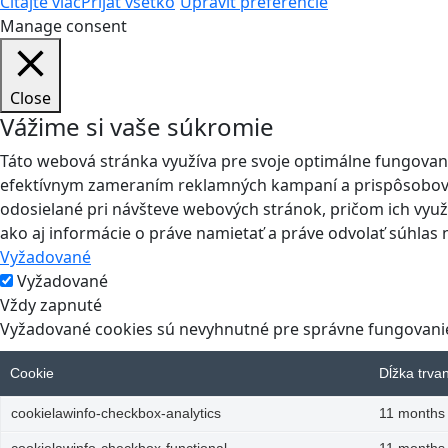
Čítajte viac
Prijať všetko
Upraviť preferencie
Manage consent
Close
Vážime si vaše súkromie
Táto webová stránka využíva pre svoje optimálne fungovanie
efektívnym zameraním reklamných kampaní a prispôsobovaní
odosielané pri návšteve webových stránok, pričom ich využ
ako aj informácie o práve namietať a práve odvolať súhlas 
Vyžadované
Vyžadované
Vždy zapnuté
Vyžadované cookies sú nevyhnutné pre správne fungovanie 
Cookie
Dĺžka trva
cookielawinfo-checkbox-analytics
11 months