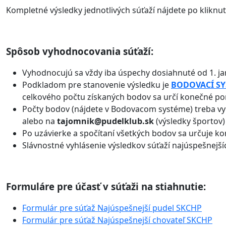
Kompletné výsledky jednotlivých súťaží nájdete po kliknut
Spôsob vyhodnocovania súťaží:
Vyhodnocujú sa vždy iba úspechy dosiahnuté od 1. j
Podkladom pre stanovenie výsledku je
BODOVACÍ SYS
celkového počtu získaných bodov sa určí konečné pora
Počty bodov (nájdete v Bodovacom systéme) treba vy
alebo na
tajomnik@pudelklub.sk
(výsledky športov
Po uzávierke a spočítaní všetkých bodov sa určuje k
Slávnostné vyhlásenie výsledkov súťaží najúspešnejší
Formuláre pre účasť v súťaži na stiahnutie:
Formulár pre súťaž Najúspešnejší pudel SKCHP
Formulár pre súťaž Najúspešnejší chovateľ SKCHP