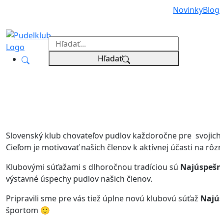
Novinky
Blog
Hľadať
Slovenský klub chovateľov pudlov každoročne pre svojic
Cieľom je motivovať našich členov k aktívnej účasti na rôz
Klubovými súťažami s dlhoročnou tradíciou sú
Najúspešn
výstavné úspechy pudlov našich členov.
Pripravili sme pre vás tiež úplne novú klubovú súťaž
Najú
športom 🙂