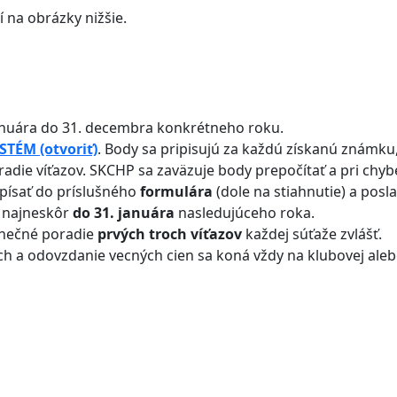
í na obrázky nižšie.
anuára do 31. decembra konkrétneho roku.
TÉM (otvoriť)
. Body sa pripisujú za každú získanú známku,
die víťazov. SKCHP sa zaväzuje body prepočítať a pri chybe
písať do príslušného
formulára
(dole na stiahnutie) a posl
) najneskôr
do 31. januára
nasledujúceho roka.
onečné poradie
prvých troch víťazov
každej súťaže zvlášť.
ch a odovzdanie vecných cien sa koná vždy na klubovej aleb