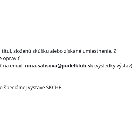
 titul, zloženú skúšku alebo získané umiestnenie. Z
 opraviť.
ať na email:
nina.salisova@pudelklub.sk
(výsledky výstav)
o špeciálnej výstave SKCHP.