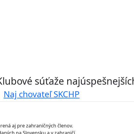
Klubové súťaže najúspešnejšíc
Naj chovateľ SKCHP
rená aj pre zahraničných členov.
daných na Slovensku a v zahraničí.