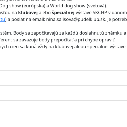
o Dog show (európska) a World dog show (svetová).
asťou na
klubovej
alebo
špeciálnej
výstave SKCHP v danom
 tu
) a poslať na email: nina.salisova@pudelklub.sk. Je potre
stém. Body sa započítavajú za každú dosiahnutú známku a t
erent sa zaväzuje body prepočítať a pri chybe opraviť.
ých cien sa koná vždy na klubovej alebo špeciálnej výstave