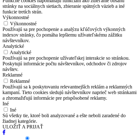
Funkčné cookies napomáhajú funkciám ako zdieľanie obsahu
stránky na sociálnych sietiach, zbieranie spätných väzieb a iné
funkcie tretích strán.
Výkonnostné
Výkonnostné
Používajú sa pre pochopenie a analýzu kľúčových výkonných
indexov stránky, čo pomáha lepšiemu užívateľskému zážitku
návštevníkov.
Analytické
Analytické
Používajú sa pre pochopenie užívateľskej interakcie so stránkou.
Poskytujú informácie počtu návštevníkov, odchodov či zdrojov
návštev.
Reklamné
Reklamné
Používajú sa k poskytovaniu relevantnejších reklám a reklamných
kampaní. Tieto cookies sledujú návštevníkov naprieč web stránkami
a zhromažďujú informácie pre prispôsobené reklamy.
Iné
Iné
Sú všetky tie, ktoré boli analyzované a ešte neboli zaradené do
žiadnej kategórie.
ULOŽIŤ A PRIJAŤ