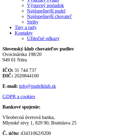
Výstavný poriadok
Najúspešnejší pudel
Najúspešnejší chovateľ
Strihy
Tipy a rady
Kontakty
Užitočné odkazy
Slovenský klub chovateľov pudlov
Ovocinárska 198/20
949 01 Nitra
IČO:
31 744 737
DIČ:
2020844100
E-mail:
info@pudelklub.sk
GDPR a cookies
Bankové spojenie:
Všeobecná úverová banka,
Mlynské nivy 1, 829 90, Bratislava 25
Č. účtu:
43431062/0200