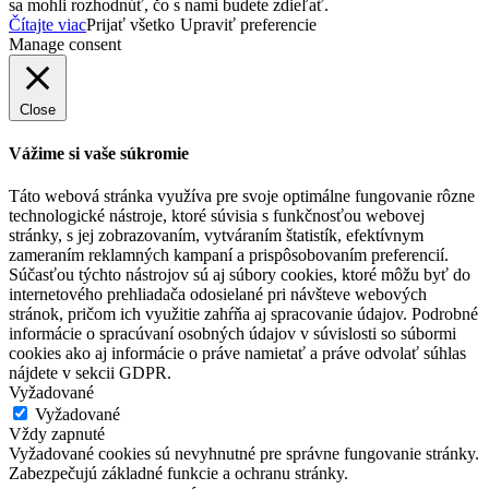
sa mohli rozhodnúť, čo s nami budete zdieľať.
Čítajte viac
Prijať všetko
Upraviť preferencie
Manage consent
Close
Vážime si vaše súkromie
Táto webová stránka využíva pre svoje optimálne fungovanie rôzne
technologické nástroje, ktoré súvisia s funkčnosťou webovej
stránky, s jej zobrazovaním, vytváraním štatistík, efektívnym
zameraním reklamných kampaní a prispôsobovaním preferencií.
Súčasťou týchto nástrojov sú aj súbory cookies, ktoré môžu byť do
internetového prehliadača odosielané pri návšteve webových
stránok, pričom ich využitie zahŕňa aj spracovanie údajov. Podrobné
informácie o spracúvaní osobných údajov v súvislosti so súbormi
cookies ako aj informácie o práve namietať a práve odvolať súhlas
nájdete v sekcii GDPR.
Vyžadované
Vyžadované
Vždy zapnuté
Vyžadované cookies sú nevyhnutné pre správne fungovanie stránky.
Zabezpečujú základné funkcie a ochranu stránky.