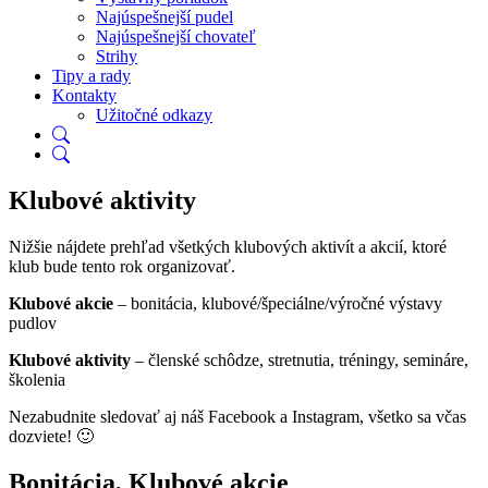
Najúspešnejší pudel
Najúspešnejší chovateľ
Strihy
Tipy a rady
Kontakty
Užitočné odkazy
Klubové aktivity
Nižšie nájdete prehľad všetkých klubových aktivít a akcií, ktoré
klub bude tento rok organizovať.
Klubové akcie
– bonitácia, klubové/špeciálne/výročné výstavy
pudlov
Klubové aktivity
– členské schôdze, stretnutia, tréningy, semináre,
školenia
Nezabudnite sledovať aj náš Facebook a Instagram, všetko sa včas
dozviete! 🙂
Bonitácia, Klubové akcie