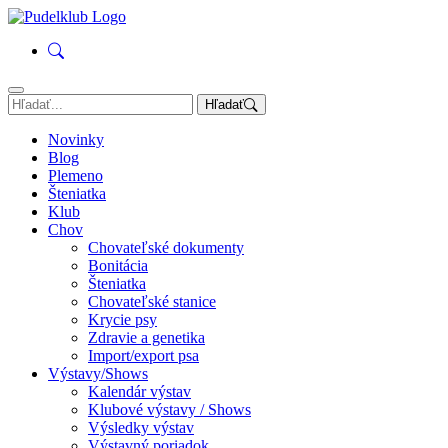
Hľadať
Novinky
Blog
Plemeno
Šteniatka
Klub
Chov
Chovateľské dokumenty
Bonitácia
Šteniatka
Chovateľské stanice
Krycie psy
Zdravie a genetika
Import/export psa
Výstavy/Shows
Kalendár výstav
Klubové výstavy / Shows
Výsledky výstav
Výstavný poriadok