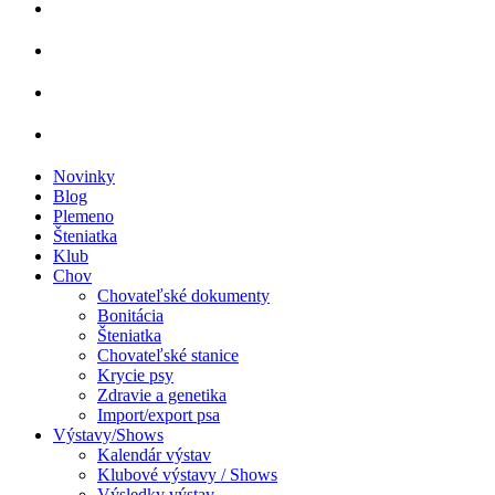
Novinky
Blog
Plemeno
Šteniatka
Klub
Chov
Chovateľské dokumenty
Bonitácia
Šteniatka
Chovateľské stanice
Krycie psy
Zdravie a genetika
Import/export psa
Výstavy/Shows
Kalendár výstav
Klubové výstavy / Shows
Výsledky výstav