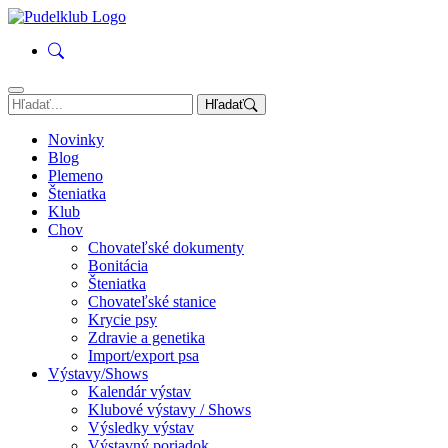
Hľadať
Novinky
Blog
Plemeno
Šteniatka
Klub
Chov
Chovateľské dokumenty
Bonitácia
Šteniatka
Chovateľské stanice
Krycie psy
Zdravie a genetika
Import/export psa
Výstavy/Shows
Kalendár výstav
Klubové výstavy / Shows
Výsledky výstav
Výstavný poriadok