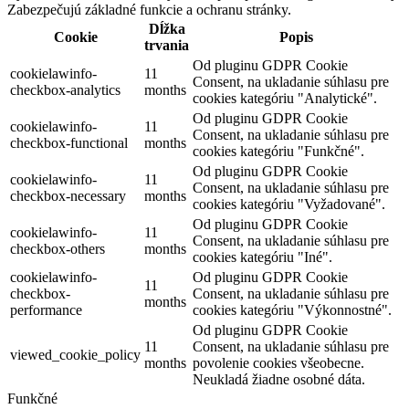
Zabezpečujú základné funkcie a ochranu stránky.
Dĺžka
Cookie
Popis
trvania
Od pluginu GDPR Cookie
cookielawinfo-
11
Consent, na ukladanie súhlasu pre
checkbox-analytics
months
cookies kategóriu "Analytické".
Od pluginu GDPR Cookie
cookielawinfo-
11
Consent, na ukladanie súhlasu pre
checkbox-functional
months
cookies kategóriu "Funkčné".
Od pluginu GDPR Cookie
cookielawinfo-
11
Consent, na ukladanie súhlasu pre
checkbox-necessary
months
cookies kategóriu "Vyžadované".
Od pluginu GDPR Cookie
cookielawinfo-
11
Consent, na ukladanie súhlasu pre
checkbox-others
months
cookies kategóriu "Iné".
cookielawinfo-
Od pluginu GDPR Cookie
11
checkbox-
Consent, na ukladanie súhlasu pre
months
performance
cookies kategóriu "Výkonnostné".
Od pluginu GDPR Cookie
11
Consent, na ukladanie súhlasu pre
viewed_cookie_policy
months
povolenie cookies všeobecne.
Neukladá žiadne osobné dáta.
Funkčné