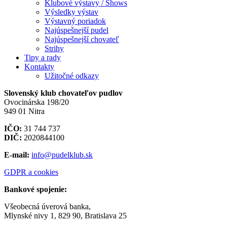
Klubové výstavy / Shows
Výsledky výstav
Výstavný poriadok
Najúspešnejší pudel
Najúspešnejší chovateľ
Strihy
Tipy a rady
Kontakty
Užitočné odkazy
Slovenský klub chovateľov pudlov
Ovocinárska 198/20
949 01 Nitra
IČO:
31 744 737
DIČ:
2020844100
E-mail:
info@pudelklub.sk
GDPR a cookies
Bankové spojenie:
Všeobecná úverová banka,
Mlynské nivy 1, 829 90, Bratislava 25