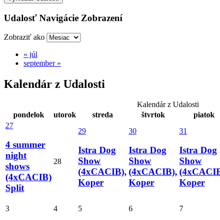
Udalosť Navigácie Zobrazení
Zobraziť ako
«
júl
september
»
Kalendár z Udalosti
Kalendár z Udalosti
pondelok
utorok
streda
štvrtok
piatok
27
29
30
31
4 summer
Istra Dog
Istra Dog
Istra Dog
night
Show
Show
Show
28
shows
(4xCACIB),
(4xCACIB),
(4xCACIB
(4xCACIB)
Koper
Koper
Koper
Split
3
4
5
6
7