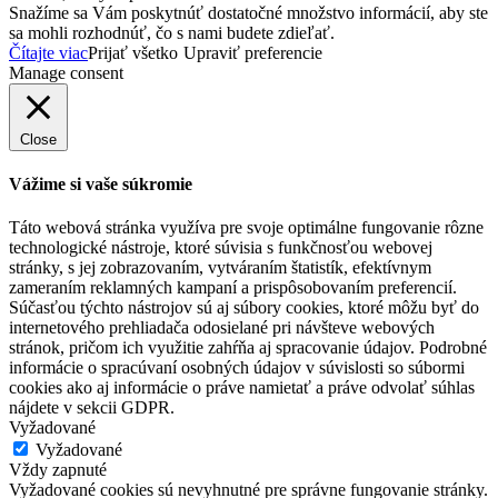
Snažíme sa Vám poskytnúť dostatočné množstvo informácií, aby ste
sa mohli rozhodnúť, čo s nami budete zdieľať.
Čítajte viac
Prijať všetko
Upraviť preferencie
Manage consent
Close
Vážime si vaše súkromie
Táto webová stránka využíva pre svoje optimálne fungovanie rôzne
technologické nástroje, ktoré súvisia s funkčnosťou webovej
stránky, s jej zobrazovaním, vytváraním štatistík, efektívnym
zameraním reklamných kampaní a prispôsobovaním preferencií.
Súčasťou týchto nástrojov sú aj súbory cookies, ktoré môžu byť do
internetového prehliadača odosielané pri návšteve webových
stránok, pričom ich využitie zahŕňa aj spracovanie údajov. Podrobné
informácie o spracúvaní osobných údajov v súvislosti so súbormi
cookies ako aj informácie o práve namietať a práve odvolať súhlas
nájdete v sekcii GDPR.
Vyžadované
Vyžadované
Vždy zapnuté
Vyžadované cookies sú nevyhnutné pre správne fungovanie stránky.