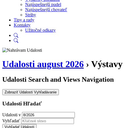
Najúspešnejší pudel
Najúspešnejší chovateľ
Strihy
Tipy a rady
Kontakty
Užitočné odkazy
Udalosti august 2026
› Výstavy
Udalosti Search and Views Navigation
Zobraziť Udalosti Vyhľadávanie
Udalosti Hľadať
Udalosti v
Vyhľadať