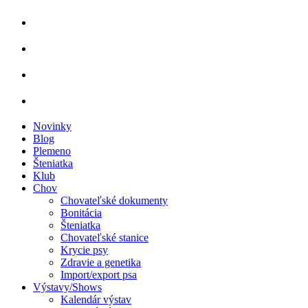
Novinky
Blog
Plemeno
Šteniatka
Klub
Chov
Chovateľské dokumenty
Bonitácia
Šteniatka
Chovateľské stanice
Krycie psy
Zdravie a genetika
Import/export psa
Výstavy/Shows
Kalendár výstav