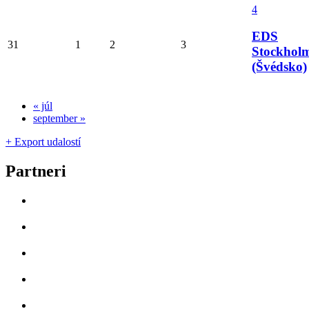
4
EDS
31
1
2
3
Stockhol
(Švédsko)
«
júl
september
»
+ Export udalostí
Partneri