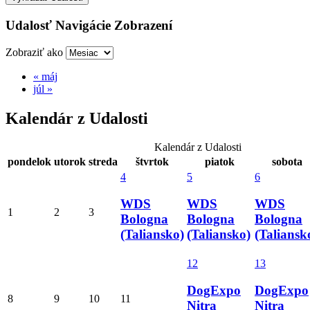
Udalosť Navigácie Zobrazení
Zobraziť ako
«
máj
júl
»
Kalendár z Udalosti
Kalendár z Udalosti
pondelok
utorok
streda
štvrtok
piatok
sobota
4
5
6
WDS
WDS
WDS
1
2
3
Bologna
Bologna
Bologna
(Taliansko)
(Taliansko)
(Taliansk
12
13
DogExpo
DogExpo
8
9
10
11
Nitra
Nitra