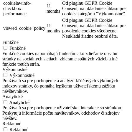
cookielawinfo-
Od pluginu GDPR Cookie
11
checkbox-
Consent, na ukladanie súhlasu pre
months
performance
cookies kategóriu "Výkonnostné".
Od pluginu GDPR Cookie
11
Consent, na ukladanie súhlasu pre
viewed_cookie_policy
months
povolenie cookies všeobecne.
Neukladá žiadne osobné dáta.
Funkčné
Funkčné
Funkčné cookies napomáhajú funkciám ako zdieľanie obsahu
stránky na sociálnych sietiach, zbieranie spätných väzieb a iné
funkcie tretích strán.
Výkonnostné
Výkonnostné
Používajú sa pre pochopenie a analýzu kľúčových výkonných
indexov stránky, čo pomáha lepšiemu užívateľskému zážitku
návštevníkov.
Analytické
Analytické
Používajú sa pre pochopenie užívateľskej interakcie so stránkou.
Poskytujú informácie počtu návštevníkov, odchodov či zdrojov
návštev.
Reklamné
Reklamné