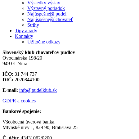
Výsledky výstav
Výstavný poriadok
Najúspešnejší pudel
Najúspešnejší chovateľ
Strihy
Tipy a rady
Kontakty
Užitočné odkazy
Slovenský klub chovateľov pudlov
Ovocinárska 198/20
949 01 Nitra
IČO:
31 744 737
DIČ:
2020844100
E-mail:
info@pudelklub.sk
GDPR a cookies
Bankové spojenie:
Všeobecná úverová banka,
Mlynské nivy 1, 829 90, Bratislava 25
Č. účtu:
43431062/0200