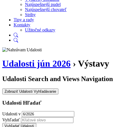
Najúspešnejší pudel
Najúspešnejší chovateľ
Strihy
Tipy a rady
Kontakty
Užitočné odkazy
Udalosti jún 2026
› Výstavy
Udalosti Search and Views Navigation
Zobraziť Udalosti Vyhľadávanie
Udalosti Hľadať
Udalosti v
Vyhľadať