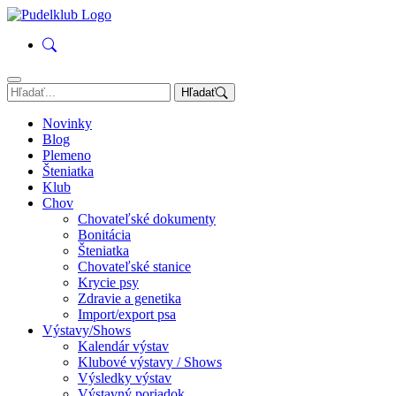
Hľadať
Novinky
Blog
Plemeno
Šteniatka
Klub
Chov
Chovateľské dokumenty
Bonitácia
Šteniatka
Chovateľské stanice
Krycie psy
Zdravie a genetika
Import/export psa
Výstavy/Shows
Kalendár výstav
Klubové výstavy / Shows
Výsledky výstav
Výstavný poriadok