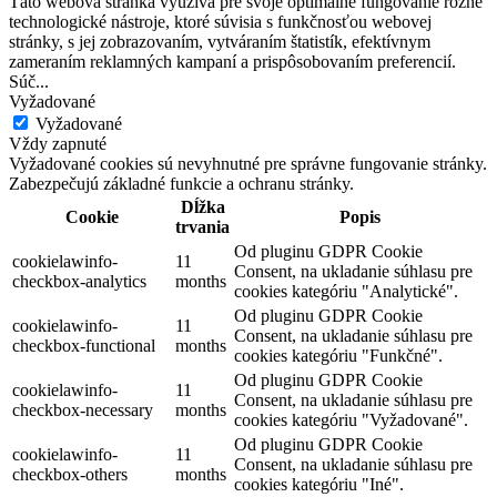
Táto webová stránka využíva pre svoje optimálne fungovanie rôzne
technologické nástroje, ktoré súvisia s funkčnosťou webovej
stránky, s jej zobrazovaním, vytváraním štatistík, efektívnym
zameraním reklamných kampaní a prispôsobovaním preferencií.
Súč
...
Vyžadované
Vyžadované
Vždy zapnuté
Vyžadované cookies sú nevyhnutné pre správne fungovanie stránky.
Zabezpečujú základné funkcie a ochranu stránky.
Dĺžka
Cookie
Popis
trvania
Od pluginu GDPR Cookie
cookielawinfo-
11
Consent, na ukladanie súhlasu pre
checkbox-analytics
months
cookies kategóriu "Analytické".
Od pluginu GDPR Cookie
cookielawinfo-
11
Consent, na ukladanie súhlasu pre
checkbox-functional
months
cookies kategóriu "Funkčné".
Od pluginu GDPR Cookie
cookielawinfo-
11
Consent, na ukladanie súhlasu pre
checkbox-necessary
months
cookies kategóriu "Vyžadované".
Od pluginu GDPR Cookie
cookielawinfo-
11
Consent, na ukladanie súhlasu pre
checkbox-others
months
cookies kategóriu "Iné".