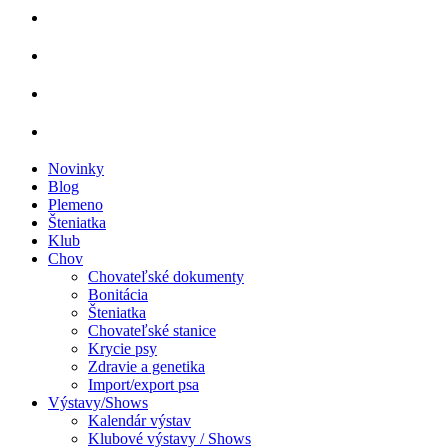
Novinky
Blog
Plemeno
Šteniatka
Klub
Chov
Chovateľské dokumenty
Bonitácia
Šteniatka
Chovateľské stanice
Krycie psy
Zdravie a genetika
Import/export psa
Výstavy/Shows
Kalendár výstav
Klubové výstavy / Shows