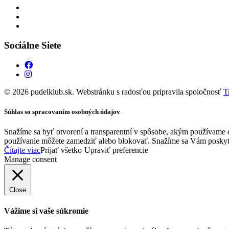
Sociálne Siete
© 2026 pudelklub.sk. Webstránku s radosťou pripravila spoločnosť
T
Súhlas so spracovaním osobných údajov
Snažíme sa byť otvorení a transparentní v spôsobe, akým používame c
používanie môžete zamedziť alebo blokovať. Snažíme sa Vám poskytnú
Čítajte viac
Prijať všetko
Upraviť preferencie
Manage consent
Close
Vážime si vaše súkromie