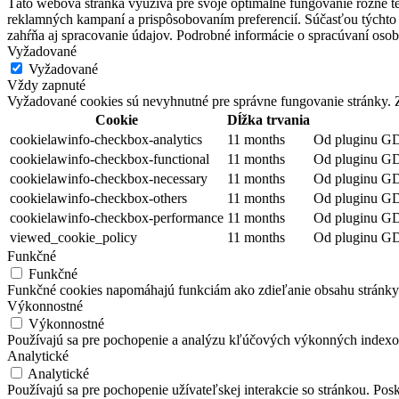
Táto webová stránka využíva pre svoje optimálne fungovanie rôzne te
reklamných kampaní a prispôsobovaním preferencií. Súčasťou týchto n
zahŕňa aj spracovanie údajov. Podrobné informácie o spracúvaní osob
Vyžadované
Vyžadované
Vždy zapnuté
Vyžadované cookies sú nevyhnutné pre správne fungovanie stránky. Z
Cookie
Dĺžka trvania
cookielawinfo-checkbox-analytics
11 months
Od pluginu GDP
cookielawinfo-checkbox-functional
11 months
Od pluginu GDP
cookielawinfo-checkbox-necessary
11 months
Od pluginu GD
cookielawinfo-checkbox-others
11 months
Od pluginu GDP
cookielawinfo-checkbox-performance
11 months
Od pluginu GD
viewed_cookie_policy
11 months
Od pluginu GDP
Funkčné
Funkčné
Funkčné cookies napomáhajú funkciám ako zdieľanie obsahu stránky na 
Výkonnostné
Výkonnostné
Používajú sa pre pochopenie a analýzu kľúčových výkonných indexov
Analytické
Analytické
Používajú sa pre pochopenie užívateľskej interakcie so stránkou. Pos