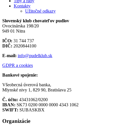
Tipy a rady
Kontakty
Užitočné odkazy
Slovenský klub chovateľov pudlov
Ovocinárska 198/20
949 01 Nitra
IČO:
31 744 737
DIČ:
2020844100
E-mail:
info@pudelklub.sk
GDPR a cookies
Bankové spojenie:
Všeobecná úverová banka,
Mlynské nivy 1, 829 90, Bratislava 25
Č. účtu:
43431062/0200
IBAN:
SK73 0200 0000 0000 4343 1062
SWIFT:
SUBASKBX
Organizácie