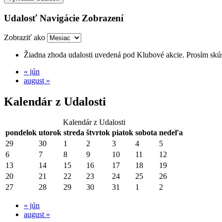
Udalosť Navigácie Zobrazení
Zobraziť ako
Žiadna zhoda udalosti uvedená pod Klubové akcie. Prosím skús
«
jún
august
»
Kalendár z Udalosti
Kalendár z Udalosti
pondelok
utorok
streda
štvrtok
piatok
sobota
nedeľa
29
30
1
2
3
4
5
6
7
8
9
10
11
12
13
14
15
16
17
18
19
20
21
22
23
24
25
26
27
28
29
30
31
1
2
«
jún
august
»