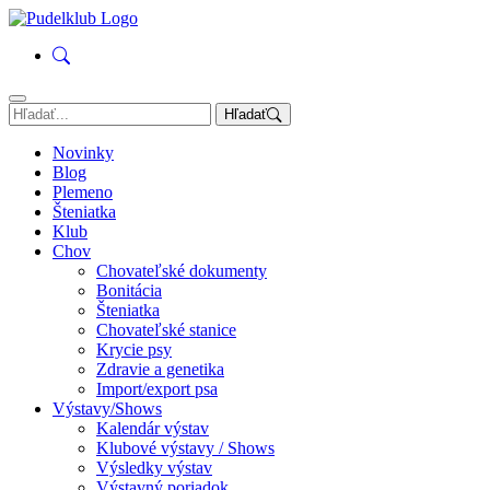
Hľadať
Novinky
Blog
Plemeno
Šteniatka
Klub
Chov
Chovateľské dokumenty
Bonitácia
Šteniatka
Chovateľské stanice
Krycie psy
Zdravie a genetika
Import/export psa
Výstavy/Shows
Kalendár výstav
Klubové výstavy / Shows
Výsledky výstav
Výstavný poriadok