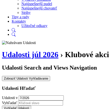
Najúspešnejší pudel
Najúspešnejší chovateľ
Strihy
Tipy a rady
Kontakty
Užitočné odkazy
Udalosti júl 2026
› Klubové akci
Udalosti Search and Views Navigation
Zobraziť Udalosti Vyhľadávanie
Udalosti Hľadať
Udalosti v
Vyhľadať