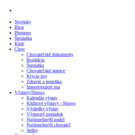
Novinky
Blog
Plemeno
Šteniatka
Klub
Chov
Chovateľské dokumenty
Bonitácia
Šteniatka
Chovateľské stanice
Krycie psy
Zdravie a genetika
Import/export psa
Výstavy/Shows
Kalendár výstav
Klubové výstavy / Shows
Výsledky výstav
Výstavný poriadok
Najúspešnejší pudel
Najúspešnejší chovateľ
Strihy