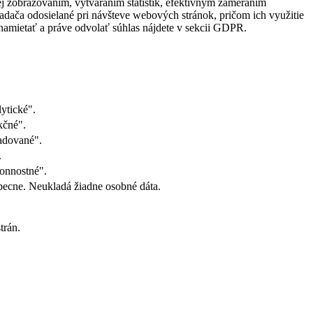
ej zobrazovaním, vytváraním štatistík, efektívnym zameraním
adača odosielané pri návšteve webových stránok, pričom ich využitie
 namietať a práve odvolať súhlas nájdete v sekcii GDPR.
ytické".
kčné".
adované".
.
onnostné".
ecne. Neukladá žiadne osobné dáta.
trán.