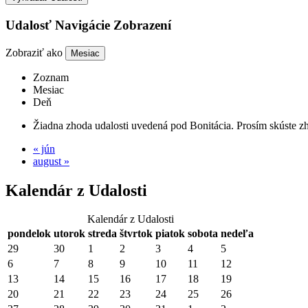
Udalosť Navigácie Zobrazení
Zobraziť ako
Mesiac
Zoznam
Mesiac
Deň
Žiadna zhoda udalosti uvedená pod Bonitácia. Prosím skúste z
«
jún
august
»
Kalendár z Udalosti
Kalendár z Udalosti
pondelok
utorok
streda
štvrtok
piatok
sobota
nedeľa
29
30
1
2
3
4
5
6
7
8
9
10
11
12
13
14
15
16
17
18
19
20
21
22
23
24
25
26