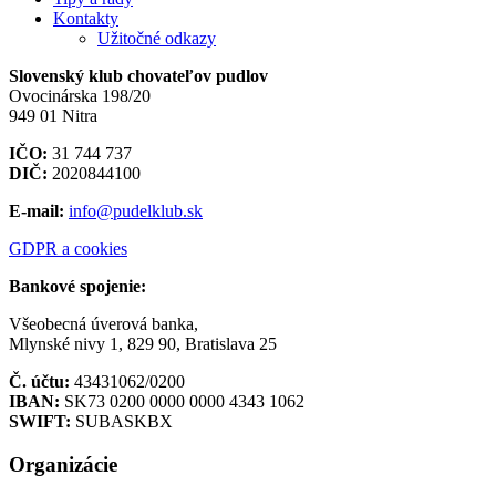
Kontakty
Užitočné odkazy
Slovenský klub chovateľov pudlov
Ovocinárska 198/20
949 01 Nitra
IČO:
31 744 737
DIČ:
2020844100
E-mail:
info@pudelklub.sk
GDPR a cookies
Bankové spojenie:
Všeobecná úverová banka,
Mlynské nivy 1, 829 90, Bratislava 25
Č. účtu:
43431062/0200
IBAN:
SK73 0200 0000 0000 4343 1062
SWIFT:
SUBASKBX
Organizácie