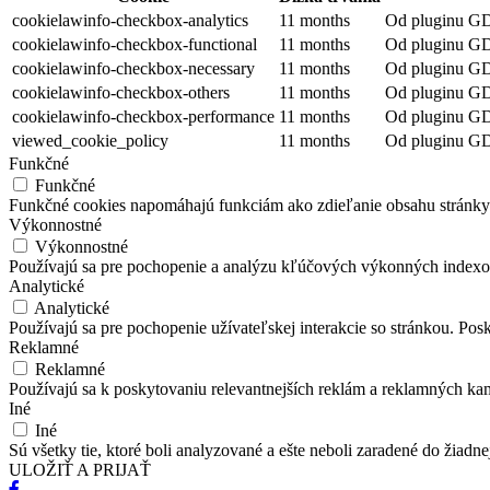
cookielawinfo-checkbox-analytics
11 months
Od pluginu GDP
cookielawinfo-checkbox-functional
11 months
Od pluginu GDP
cookielawinfo-checkbox-necessary
11 months
Od pluginu GD
cookielawinfo-checkbox-others
11 months
Od pluginu GDP
cookielawinfo-checkbox-performance
11 months
Od pluginu GD
viewed_cookie_policy
11 months
Od pluginu GDP
Funkčné
Funkčné
Funkčné cookies napomáhajú funkciám ako zdieľanie obsahu stránky na 
Výkonnostné
Výkonnostné
Používajú sa pre pochopenie a analýzu kľúčových výkonných indexov
Analytické
Analytické
Používajú sa pre pochopenie užívateľskej interakcie so stránkou. Pos
Reklamné
Reklamné
Používajú sa k poskytovaniu relevantnejších reklám a reklamných ka
Iné
Iné
Sú všetky tie, ktoré boli analyzované a ešte neboli zaradené do žiadne
ULOŽIŤ A PRIJAŤ