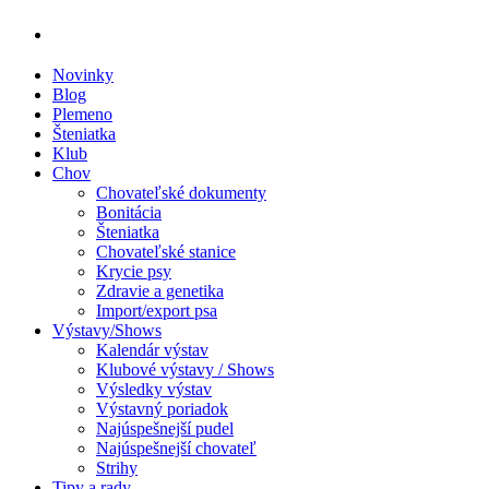
Novinky
Blog
Plemeno
Šteniatka
Klub
Chov
Chovateľské dokumenty
Bonitácia
Šteniatka
Chovateľské stanice
Krycie psy
Zdravie a genetika
Import/export psa
Výstavy/Shows
Kalendár výstav
Klubové výstavy / Shows
Výsledky výstav
Výstavný poriadok
Najúspešnejší pudel
Najúspešnejší chovateľ
Strihy
Tipy a rady