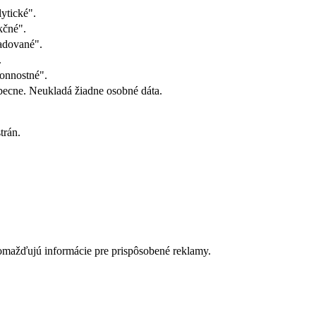
ytické".
kčné".
adované".
.
onnostné".
ecne. Neukladá žiadne osobné dáta.
trán.
romažďujú informácie pre prispôsobené reklamy.