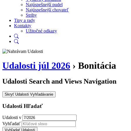
Najúspešnejší pudel
Najúspešnejší chovateľ
Strihy
Tipy a rady
Kontakty
Užitočné odkazy
Udalosti júl 2026
› Bonitácia
Udalosti Search and Views Navigation
Skryť Udalosti Vyhľadávanie
Udalosti Hľadať
Udalosti v
Vyhľadať