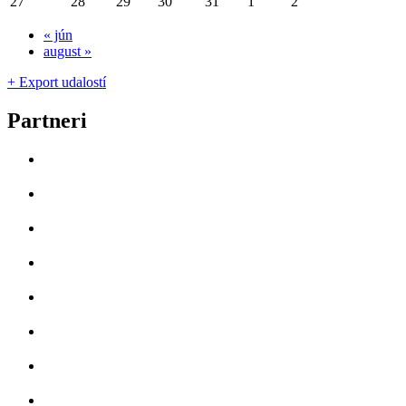
27
28
29
30
31
1
2
«
jún
august
»
+ Export udalostí
Partneri