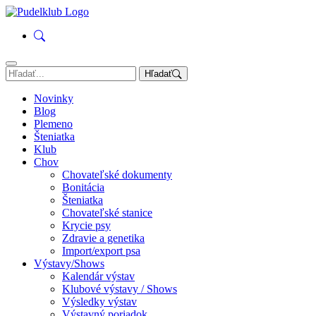
Hľadať
Novinky
Blog
Plemeno
Šteniatka
Klub
Chov
Chovateľské dokumenty
Bonitácia
Šteniatka
Chovateľské stanice
Krycie psy
Zdravie a genetika
Import/export psa
Výstavy/Shows
Kalendár výstav
Klubové výstavy / Shows
Výsledky výstav
Výstavný poriadok