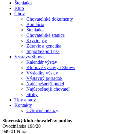
Šteniatka
Klub
Chov
Chovateľské dokumenty
Bonitácia
Šteniatka
Chovateľské stanice
Krycie psy
Zdravie a genetika
Import/export psa
Výstavy/Shows
Kalendár výstav
Klubové výstavy / Shows
Výsledky výstav
Výstavný poriadok
Najúspešnejší pudel
Najúspešnejší chovateľ
Strihy
Tipy a rady
Kontakty
Užitočné odkazy
Slovenský klub chovateľov pudlov
Ovocinárska 198/20
949 01 Nitra