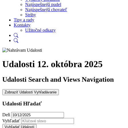
Najúspešnejší pudel
Najúspešnejší chovateľ
Strihy
Tipy a rady
Kontakty
Užitočné odkazy
Udalosti 12. októbra 2025
Udalosti Search and Views Navigation
Zobraziť Udalosti Vyhľadávanie
Udalosti Hľadať
Deň
Vyhľadať