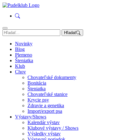
Hľadať
Novinky
Blog
Plemeno
Šteniatka
Klub
Chov
Chovateľské dokumenty
Bonitácia
Šteniatka
Chovateľské stanice
Krycie psy
Zdravie a genetika
Import/export psa
Výstavy/Shows
Kalendár výstav
Klubové výstavy / Shows
Výsledky výstav
Výstavný poriadok