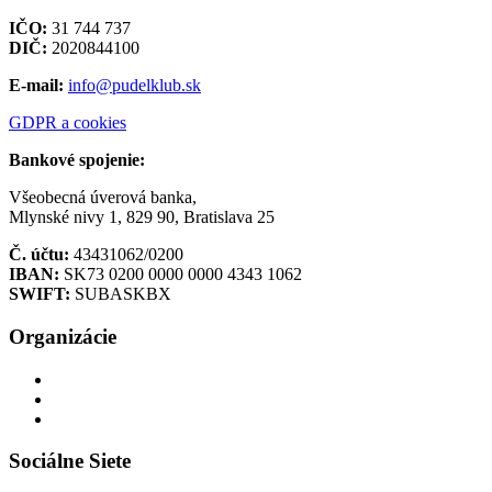
IČO:
31 744 737
DIČ:
2020844100
E-mail:
info@pudelklub.sk
GDPR a cookies
Bankové spojenie:
Všeobecná úverová banka,
Mlynské nivy 1, 829 90, Bratislava 25
Č. účtu:
43431062/0200
IBAN:
SK73 0200 0000 0000 4343 1062
SWIFT:
SUBASKBX
Organizácie
Sociálne Siete