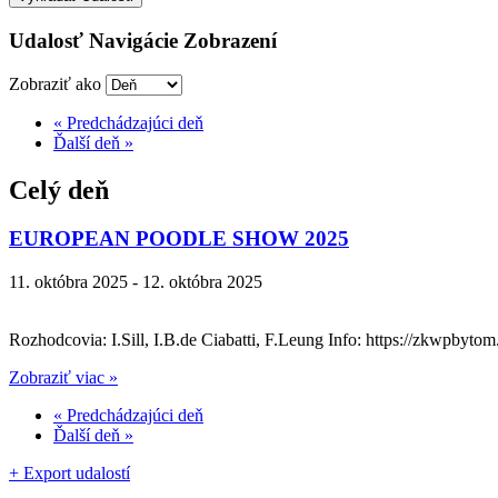
Udalosť Navigácie Zobrazení
Zobraziť ako
«
Predchádzajúci deň
Ďalší deň
»
Celý deň
EUROPEAN POODLE SHOW 2025
11. októbra 2025
-
12. októbra 2025
Rozhodcovia: I.Sill, I.B.de Ciabatti, F.Leung Info: https://zkwpbytom.
Zobraziť viac »
«
Predchádzajúci deň
Ďalší deň
»
+ Export udalostí