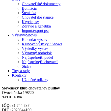
Chovateľské dokumenty
Bonitácia
Šteniatka
Chovateľské stanice
Krycie psy
Zdravie a genetika
Import/export psa
Výstavy/Shows
Kalendár výstav
Klubové výstavy / Shows
Výsledky výstav
Výstavný poriadok
Najúspešnejší pudel
Najúspešnejší chovateľ
Strihy
Tipy a rady
Kontakty
Užitočné odkazy
Slovenský klub chovateľov pudlov
Ovocinárska 198/20
949 01 Nitra
IČO:
31 744 737
DIČ:
2020844100