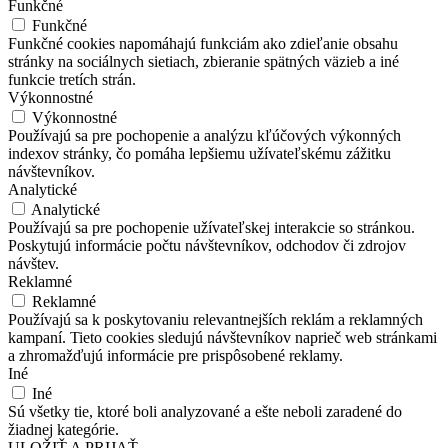
Funkčné
Funkčné
Funkčné cookies napomáhajú funkciám ako zdieľanie obsahu
stránky na sociálnych sietiach, zbieranie spätných väzieb a iné
funkcie tretích strán.
Výkonnostné
Výkonnostné
Používajú sa pre pochopenie a analýzu kľúčových výkonných
indexov stránky, čo pomáha lepšiemu užívateľskému zážitku
návštevníkov.
Analytické
Analytické
Používajú sa pre pochopenie užívateľskej interakcie so stránkou.
Poskytujú informácie počtu návštevníkov, odchodov či zdrojov
návštev.
Reklamné
Reklamné
Používajú sa k poskytovaniu relevantnejších reklám a reklamných
kampaní. Tieto cookies sledujú návštevníkov naprieč web stránkami
a zhromažďujú informácie pre prispôsobené reklamy.
Iné
Iné
Sú všetky tie, ktoré boli analyzované a ešte neboli zaradené do
žiadnej kategórie.
ULOŽIŤ A PRIJAŤ