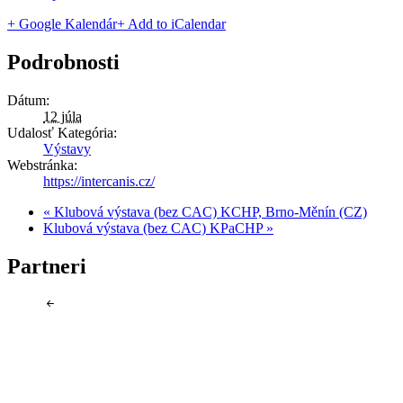
+ Google Kalendár
+ Add to iCalendar
Podrobnosti
Dátum:
12 júla
Udalosť Kategória:
Výstavy
Webstránka:
https://intercanis.cz/
«
Klubová výstava (bez CAC) KCHP, Brno-Měnín (CZ)
Klubová výstava (bez CAC) KPaCHP
»
Partneri