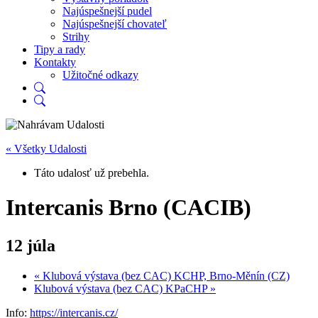
Najúspešnejší pudel
Najúspešnejší chovateľ
Strihy
Tipy a rady
Kontakty
Užitočné odkazy
« Všetky Udalosti
Táto udalosť už prebehla.
Intercanis Brno (CACIB)
12 júla
«
Klubová výstava (bez CAC) KCHP, Brno-Měnín (CZ)
Klubová výstava (bez CAC) KPaCHP
»
Info:
https://intercanis.cz/