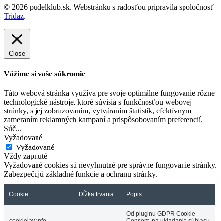
© 2026 pudelklub.sk. Webstránku s radosťou pripravila spoločnosť
Tridaz
.
Close
Vážime si vaše súkromie
Táto webová stránka využíva pre svoje optimálne fungovanie rôzne
technologické nástroje, ktoré súvisia s funkčnosťou webovej
stránky, s jej zobrazovaním, vytváraním štatistík, efektívnym
zameraním reklamných kampaní a prispôsobovaním preferencií.
Súč
...
Vyžadované
Vyžadované
Vždy zapnuté
Vyžadované cookies sú nevyhnutné pre správne fungovanie stránky.
Zabezpečujú základné funkcie a ochranu stránky.
Cookie
Dĺžka trvania
Popis
Od pluginu GDPR Cookie
cookielawinfo-
Consent, na ukladanie súhlasu