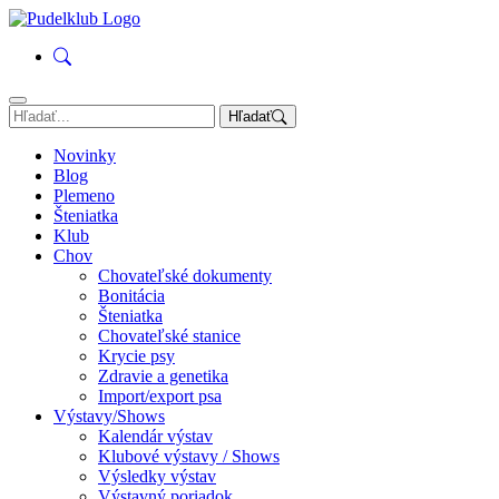
Hľadať
Novinky
Blog
Plemeno
Šteniatka
Klub
Chov
Chovateľské dokumenty
Bonitácia
Šteniatka
Chovateľské stanice
Krycie psy
Zdravie a genetika
Import/export psa
Výstavy/Shows
Kalendár výstav
Klubové výstavy / Shows
Výsledky výstav
Výstavný poriadok